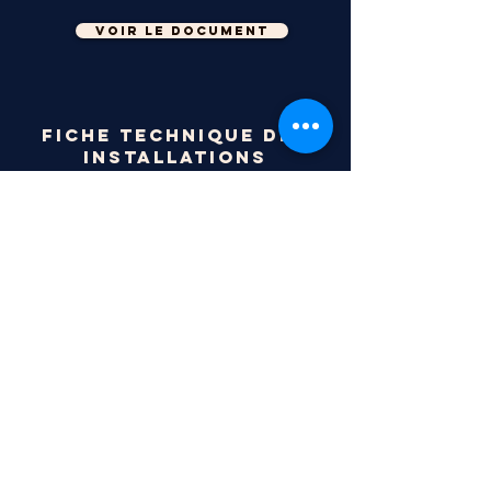
voir le document
Fiche technique des
installations
portuaires
voir le document
(anglais seulement)
contact
Port de Baie-Comeau
Siège social
20 avenue Cartier, Baie-Comeau,
Québec, G4Z 0B5