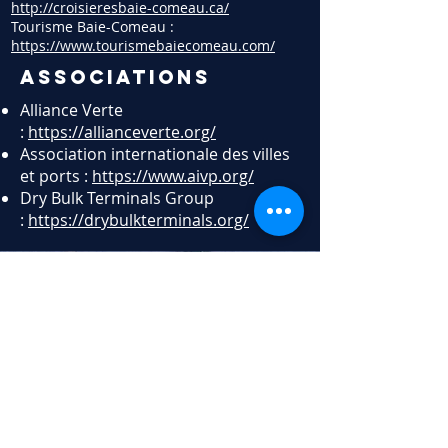
http://croisieresbaie-comeau.ca/
Tourisme Baie-Comeau :
https://www.tourismebaiecomeau.com/
Associations
Alliance Verte
:
https://allianceverte.org/
Association internationale des villes
et ports :
https://www.aivp.org/
Dry Bulk Terminals Group
:
https://drybulkterminals.org/
contact
Port de Baie-Comeau
Siège social
20 avenue Cartier, Baie-Comeau,
Québec, G4Z 0B5